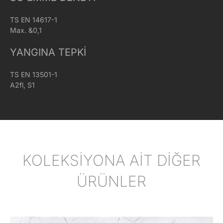
TS EN 14617-1
Max. &0,1
YANGINA TEPKI
TS EN 13501-1
A2fl, S1
KOLEKSİYONA AİT DİĞER
ÜRÜNLER