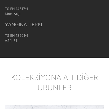
TS EN 14617-1
Max. &0,1
YANGINA TEPKI
TS EN 13501-1
A2fl, S1
KOLEKSİYONA AİT DİĞER
ÜRÜNLER