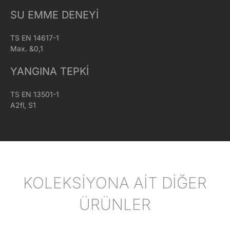
SU EMME DENEYI
TS EN 14617-1
Max. &0,1
YANGINA TEPKI
TS EN 13501-1
A2fl, S1
KOLEKSİYONA AİT DİĞER
ÜRÜNLER