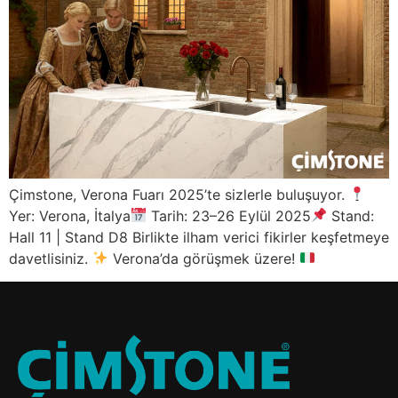
Çimstone, Verona Fuarı 2025’te sizlerle buluşuyor.
Yer: Verona, İtalya
Tarih: 23–26 Eylül 2025
Stand:
Hall 11 | Stand D8 Birlikte ilham verici fikirler keşfetmeye
davetlisiniz.
Verona’da görüşmek üzere!