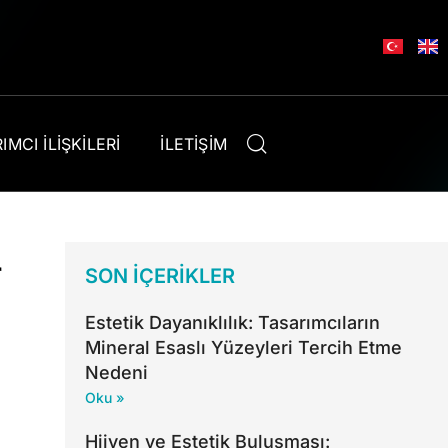
IMCI İLIŞKILERI
İLETIŞIM
r
SON İÇERIKLER
Estetik Dayanıklılık: Tasarımcıların
Mineral Esaslı Yüzeyleri Tercih Etme
Nedeni
Oku »
Hijyen ve Estetik Buluşması: