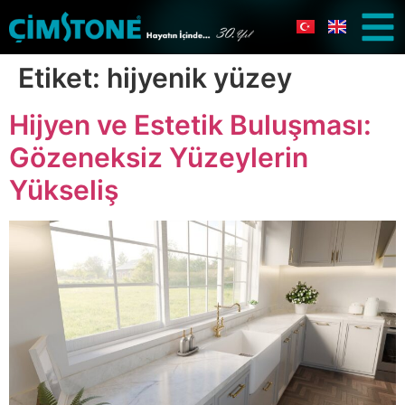
Etiket:
hijyenik yüzey
Hijyen ve Estetik Buluşması:
Gözeneksiz Yüzeylerin
Yükseliş