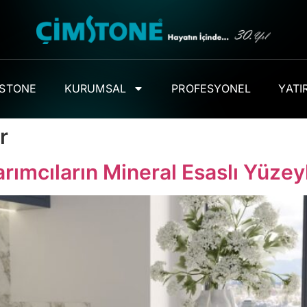
MSTONE
KURUMSAL
PROFESYONEL
YATIR
r
sarımcıların Mineral Esaslı Yüze