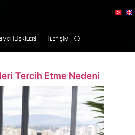
IMCI İLIŞKILERI
İLETIŞIM
yleri Tercih Etme Nedeni