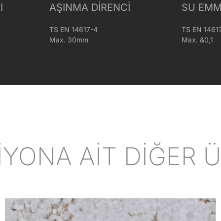
I
AŞINMA DIRENCI
SU EMM
TS EN 14617-4
TS EN 1461
Max. 30mm
Max. &0,1
İYONA AİT DİĞER 