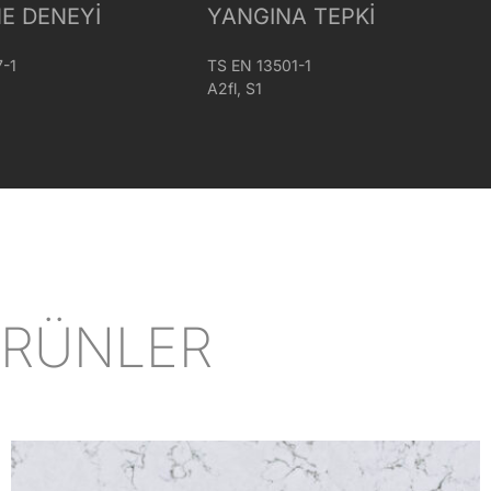
E DENEYI
YANGINA TEPKI
7-1
TS EN 13501-1
A2fl, S1
ÜRÜNLER