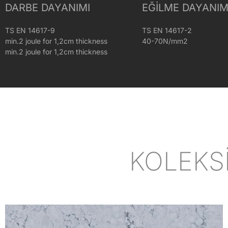
DARBE DAYANIMI
EĞILME DAYANIM
TS EN 14617-9
TS EN 14617-2
min.2 joule for 1,2cm thickness
40-70N/mm2
min.2 joule for 1,2cm thickness
KOLEKS